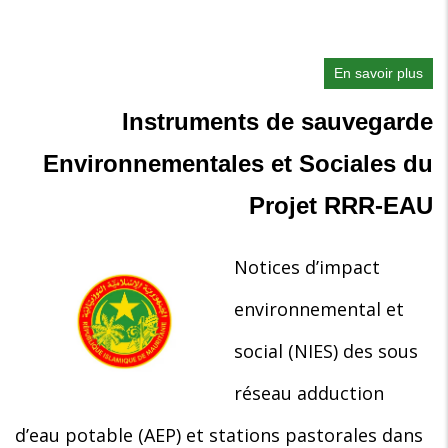
le
dév
des
En savoir plus
res
sur
pro
Rap
Instruments de sauvegarde
en
du
eau
pla
Environnementales et Sociales du
à
de
des
part
Projet RRR-EAU
fins
des
dom
part
et
pre
Notices d’impact
éco
du
(RR
proj
environnemental et
EAU
RR
social (NIES) des sous
P-
Eau
MR
réseau adduction
EO
005
d’eau potable (AEP) et stations pastorales dans