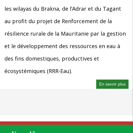
les wilayas du Brakna, de l’Adrar et du Tagant
au profit du projet de Renforcement de la
résilience rurale de la Mauritanie par la gestion
et le développement des ressources en eau à
des fins domestiques, productives et
écosystémiques (RRR-Eau).
En savoir plus
sur
Ins
de
sau
Env
et
Soc
du