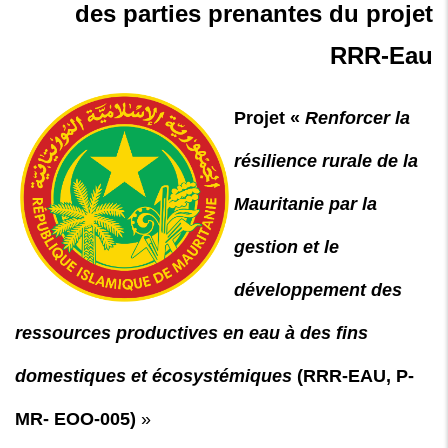
des parties prenantes du projet
Env
et
RRR-Eau
Soc
Emp
pou
Projet «
Renforcer la
le
proj
résilience rurale de la
«
Ren
Mauritanie par la
la
gestion et le
rési
rura
développement des
de
la
ressources productives en eau à des fins
Mau
par
domestiques et écosystémiques
(RRR-EAU, P-
la
ges
MR- EOO-005)
»
et