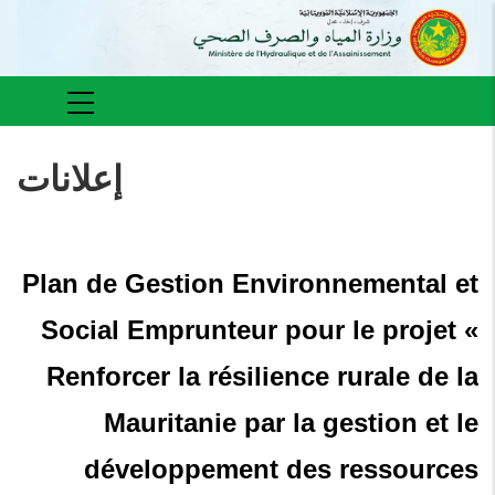
Aller
au
contenu
principal
Main
navigation
إعلانات
Plan de Gestion Environnemental et
Social Emprunteur pour le projet «
Renforcer la résilience rurale de la
Mauritanie par la gestion et le
développement des ressources