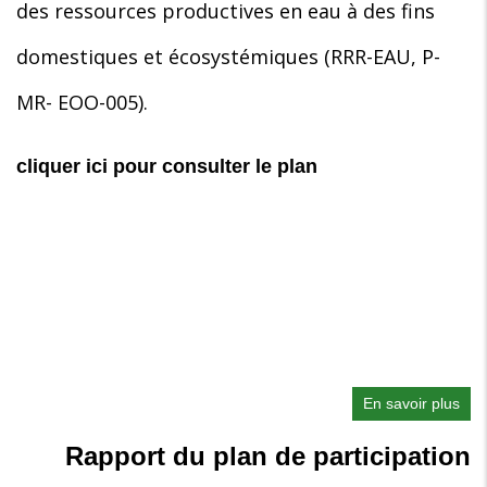
des ressources productives en eau à des fins
domestiques et écosystémiques (RRR-EAU, P-
MR- EOO-005).
cliquer ici pour consulter le plan
En savoir plus
sur
Pla
Rapport du plan de participation
de
Ges