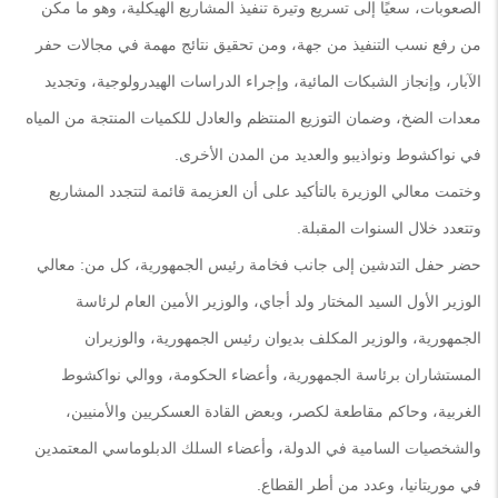
الصعوبات، سعيًا إلى تسريع وتيرة تنفيذ المشاريع الهيكلية، وهو ما مكن
من رفع نسب التنفيذ من جهة، ومن تحقيق نتائج مهمة في مجالات حفر
الآبار، وإنجاز الشبكات المائية، وإجراء الدراسات الهيدرولوجية، وتجديد
معدات الضخ، وضمان التوزيع المنتظم والعادل للكميات المنتجة من المياه
في نواكشوط ونواذيبو والعديد من المدن الأخرى.
وختمت معالي الوزيرة بالتأكيد على أن العزيمة قائمة لتتجدد المشاريع
وتتعدد خلال السنوات المقبلة.
حضر حفل التدشين إلى جانب فخامة رئيس الجمهورية، كل من: معالي
الوزير الأول السيد المختار ولد أجاي، والوزير الأمين العام لرئاسة
الجمهورية، والوزير المكلف بديوان رئيس الجمهورية، والوزيران
المستشاران برئاسة الجمهورية، وأعضاء الحكومة، ووالي نواكشوط
الغربية، وحاكم مقاطعة لكصر، وبعض القادة العسكريين والأمنيين،
والشخصيات السامية في الدولة، وأعضاء السلك الدبلوماسي المعتمدين
في موريتانيا، وعدد من أطر القطاع.