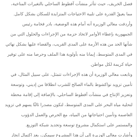
فصل الخريف، حيث تتأثر منشآت آفطوط الساحلي بالتغيرات المناخية،
مما يعيقُ القدرة على تلبية الاحتياجات المتزايدة للسكان بشكل كامل.
وأردفت معالي الوزيرة أنه أمام هذه الوضعية، بادر فخامة رئيس
الجمهورية بإعطاء الأوامر لاتخاذ حزمة من الإجراءات والحلول التي من
شأنها الحد من هذه الأزمة على المدى القريب، والقضاء عليها بشكل نهائي
في المدى المتوسط، إيمانا منه بأولوية هذا الملف وحرصا منه على توفير
حياة كريمة لكل مواطن.
وتابعت معالي الوزيرة أن هذه الإجراءات تتمثل، على سبيل المثال، في
تأمين تزويد نواكشوط بالماء الصالح للشرب انطلاقا من إديني، وتوسعة
وتعزيز الإنتاج في منشآت آفطوط الساحلي، بالإضافة إلى إقامة محطة
لتحلية مياه البحر على المدى المتوسط، لتكون مصدرا ثالثًا يسهم في تزويد
العاصمة وتأمين احتياجاتها من المياه، مع الحرص والعمل الدؤوب
والمستمر على استكمال مشروع توسعة وتجديد شبكة التوزيع.
وأشارت معالي الوزيرة إلى أن هذا المشروع سيمكن، بعد اكتمال إنجاز