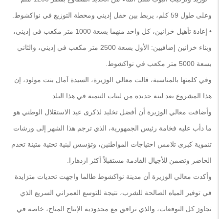
وعلى طول 59 كلم، يربط بين حقل إديني ومحطة التوزيع في نواكشوط.
• إعادة تأهيل خزانين، كل واحد منهما بسعة 1000 متر مكعب في إديني،
وبناء خزانين إضافيين: الأول بسعة 2500 متر مكعب في إديني، والثاني
بسعة 5000 متر مكعب في نواكشوط.
وفي كلمتها بالمناسبة، قالت معالي الوزيرة، السيدة آمال بنت مولود، إن
هذا المشروع يعد لبنة جديدة من لبنات التنمية في هذا البلد.
وأضافت معالي الوزيرة أن أفضل تخليد لذكرى عيد الاستقلال الوطني هو
ما دأب عليه فخامة رئيس الجمهورية، الذي ترجم هذا الشهر إلى ورشات
تنموية كبرى تلامس احتياجات المواطنين، وتؤسس لبنية تحتية متينة تخدم
الحاضر وتضمن للأجيال القادمة مستقبلاً أكثر ازدهارا.
وأكدت معالي الوزيرة أن مدينة نواكشوط طالما واجهت تحديات متزايدة
في توفير المياه الصالحة للشرب، نتيجة للتوسع العمراني السريع الذي
تجاوز كل التوقعات، والذي ترافق مع محدودية الإنتاج المتاح، خاصة في