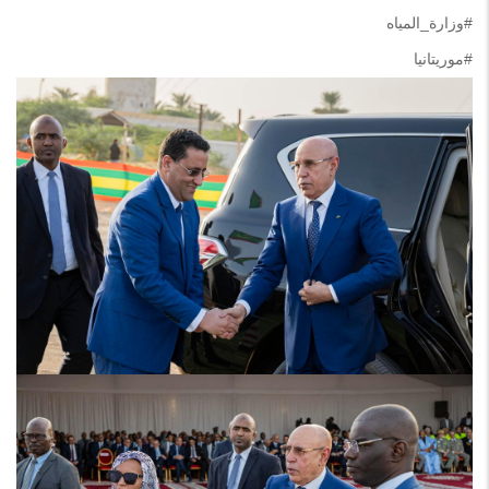
#وزارة_المياه
#موريتانيا