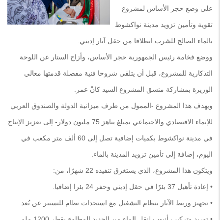
على وضع حجر الأساس لمشروع
تقوية وتأمين تزويد مدينة نواكشوط
بالماء الصالح للشرب انطلاقا من حقل آبار إديني.
ووضع فخامة رئيس الجمهورية حجر الأساس، وأزاح الستار عن اللوحة
التذكارية للمشروع، قبل أن يتلقى شروحا فنية مفصلة قدمتها معالي
الوزيرة بمشاركة منسق المشروع السيد كانْ عمر.
ويهدف هذا المشروع -الممول من طرف ميزانية الدولة والصندوق العربي
للإنماء الاقتصادي والاجتماعي بمبلغ يناهز 75 مليون دولار- إلى تعزيز الإنتاج
في مدينة نواكشوط بكميات إضافية تصل إلى 60 ألف متر مكعب في
اليوم، إضافة إلى تأمين تزويد المدينة بالماء.
ويتكون هذا المشروع، الذي يستغرق تنفيذه 22 شهرًا، من:
• إعادة تأهيل 37 بئرًا في حقل إديني وحفر 24 بئرا إضافيا.
• تجهيز وربط الآبار بنظام التشغيل مع استحداث نظام للتسيير عن بُعد.
• توريد وتركيب أنبوب لنقل الماء من الحديد المطاوع بقطر 1200 ملم