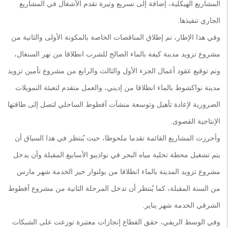
المشاريع الهيكلية، إضافة إلى تسريع وتيرة تقدم الأشغال في المشاريع
الجاري تنفيذها.
وفي هذا الإطار، تم إطلاق المناقصات الخاصة بالمكونة الأولى والثانية من
مشروع تزويد مدينة كيفة بالماء الصالح للشرب انطلاقا من نهر السنغال،
وتم توقيع عقود أعمال الجزء الأول والثالث والرابع من مشروع تأمين تزويد
مدينة نواكشوط بالماء انطلاقا من إديني، والعمل متقدم لتعبئة التمويلات
الضرورية لإعادة تأهيل وتوسعة منشآت آفطوط الساحلي لتصل إلى طاقتها
الإنتاجية القصوى.
وأحرزت المشاريع القائمة تقدما ملحوظا، حيث يُنتظر في هذا السياق أن
يتم تشغيل محطة تحلية مياه البحر في نواذيبو الأسابيع المقبلة وأن يدخل
مشروع تزويد المدينة بالماء انطلاقا من بولنوار حيز الخدمة شهر مارس
من السنة المقبلة، كما يُنتظر أن تدخل المرحلة الثانية من مشروع آفطوط
الشرقي الخدمة شهر يناير.
وفي الوسط الريفي، حقق القطاع إنجازات معتبرة توزعت على الشبكات