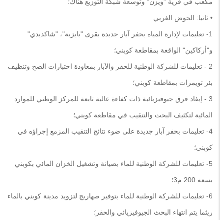
مكعب في قرية "ويزن" وتوسعة شبكة التوزيع هناك؛
• ثانيا: الحوض الغربي
1- تعليمات لإدارة المياه بحفر آبار جديدة بقرى "بايزية"، "شاكديدي"
و"أركاكين" الواقعة بمقاطعة كوبني؛
2 - تعليمات للشركة الوطنية للحفر والآبار بمعاودة اختبارات الضخ وتنظيف
بئر تويمرات بمقاطعة كوبني؛
3 - إيفاد فرق جيوفيزيائية ذات كفاءة عالية تابعة للمركز الوطني للموارد
المائية لتكثيف البحث والتنقيب في مقاطعة كوبني؛
4- تعليمات بحفر آبار جديدة على ضوء نتائج التنقيب المزمع إجراؤه في
كوبني؛
5- تعليمات للشركة الوطنية للماء بصيانة وتشغيل الخزان المائي بكوبني
بسعة 200 م3؛
6- تعليمات للشركة الوطنية للماء بتوفير صهاريج لتزويد مدينة كوبني بالماء
ريثما يتم انتهاء البحث الجيوفيزيائي والحفر؛