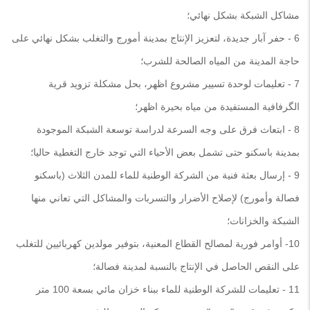
مشاكل الشبكة بشكل نهائي؛
6 - حفر آبار جديدة، لتعزيز الإنتاج بمدينة أمورج والتغلب بشكل نهائي على
حاجة المدينة من المياه الصالحة للشرب؛
7 - تعليمات لوحدة تسيير مشروع اظهر، بحل مشكلة تزويد قرية
الگرفافية المستفيدة من مياه بحيرة اظهر؛
8 - ابتعاث فرق على وجه السرعة لدراسة توسعة الشبكة الموجودة
بمدينة باسكنو حتى تشمل بعض الأحياء التي توجد خارج التغطية حاليا؛
9 - إرسال بعثة فنية من الشركة الوطنية للماء للمدن الثلاث (باسكنو
فصالة وأمورج) لإصلاح الأضرار والتسربات والمشاكل التي تعاني منها
الشبكة والخزانات؛
10- أوامر فورية لمصالح القطاع المعنية، بتوفير مولدين كهربائيين للتغلب
على النقص الحاصل في الإنتاج بالنسبة لمدينة فصالة؛
11 - تعليمات للشركة الوطنية للماء ببناء خزان مائي بسعة 100 متر