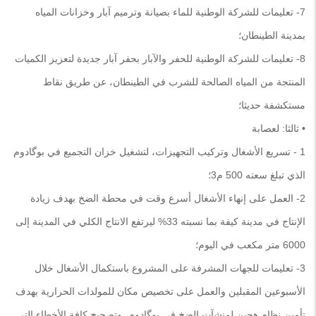
7- تعليمات للشركة الوطنية للماء بصيانة وترميم آبار وخزانات المياه
بمدينة الطينطان؛
8- تعليمات للشركة الوطنية للحفر والآبار بحفر آبار جديدة لتعزيز الكميات
المنتجة من المياه الصالحة للشرب في الطينطان، عن طريق نقاط
مستكشفة حديثا؛
• ثالثا: لعصابة
1 - تسريع الأشغال وتركيب التجهيزات، لتشغيل خزان التجميع في بوگادوم
الذي تبلغ سعته 500 م3؛
2- العمل على إنهاء الأشغال أسرع وقت في محطة الضخ بهدف زيادة
الإنتاج في مدينة كيفة بما نسبته 33% ليرتفع الانتاج الكلي في المدينة إلى
6000 متر مكعب في اليوم؛
3- تعليمات للجهات المشرفة على المشروع باستكمال الأشغال خلال
الأسبوعين المقبلين والعمل على تخصيص مكان للمولدات الحرارية بهدف
تأمين نظام هجين لمنشآت الضخ في بوگادوم، وتصحيح كافة الأخطاء التي